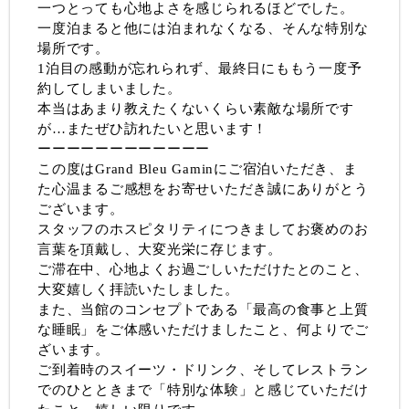
一つとっても心地よさを感じられるほどでした。
一度泊まると他には泊まれなくなる、そんな特別な
場所です。
1泊目の感動が忘れられず、最終日にももう一度予
約してしまいました。
本当はあまり教えたくないくらい素敵な場所です
が…またぜひ訪れたいと思います！
ーーーーーーーーーーーー
この度はGrand Bleu Gaminにご宿泊いただき、ま
た心温まるご感想をお寄せいただき誠にありがとう
ございます。
スタッフのホスピタリティにつきましてお褒めのお
言葉を頂戴し、大変光栄に存じます。
ご滞在中、心地よくお過ごしいただけたとのこと、
大変嬉しく拝読いたしました。
また、当館のコンセプトである「最高の食事と上質
な睡眠」をご体感いただけましたこと、何よりでご
ざいます。
ご到着時のスイーツ・ドリンク、そしてレストラン
でのひとときまで「特別な体験」と感じていただけ