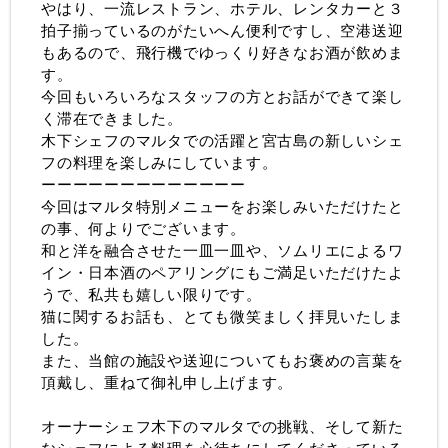
やはり、一流レストラン、ホテル、レンタカーと３
拍子揃っているのがたいへん便利ですし、空港送迎
もあるので、飛行機でゆっくり好きなお酒が飲めま
す。
今回もいろいろなスタッフの方とお話ができて楽し
く滞在できました。
木下シェフのマルタでの活躍と宮古島の新しいシェ
フの料理を楽しみにしています。
ーーーーーーーーーーーーー
今回はマルタ特別メニューをお楽しみいただけたと
の事、何よりでございます。
和と洋を融合させた一皿一皿や、ソムリエによるワ
イン・日本酒のペアリングにもご満足いただけたよ
うで、私共も嬉しい限りです。
猫に関するお話も、とても微笑ましく拝見いたしま
した。
また、当館の施設や送迎についてもお褒めの言葉を
頂戴し、重ねて御礼申し上げます。
オーナーシェフ木下のマルタでの挑戦、そして新た