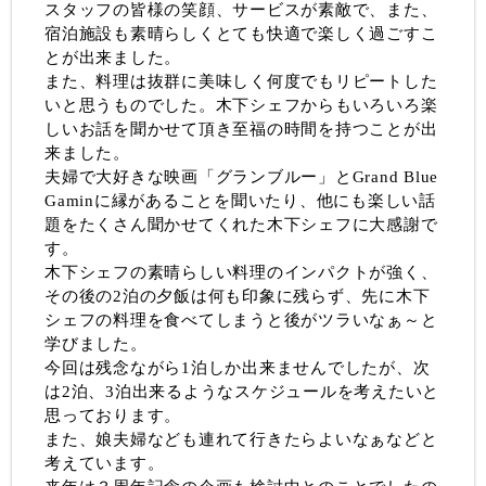
スタッフの皆様の笑顔、サービスが素敵で、また、
宿泊施設も素晴らしくとても快適で楽しく過ごすこ
とが出来ました。
また、料理は抜群に美味しく何度でもリピートした
いと思うものでした。木下シェフからもいろいろ楽
しいお話を聞かせて頂き至福の時間を持つことが出
来ました。
夫婦で大好きな映画「グランブルー」とGrand Blue
Gaminに縁があることを聞いたり、他にも楽しい話
題をたくさん聞かせてくれた木下シェフに大感謝で
す。
木下シェフの素晴らしい料理のインパクトが強く、
その後の2泊の夕飯は何も印象に残らず、先に木下
シェフの料理を食べてしまうと後がツラいなぁ～と
学びました。
今回は残念ながら1泊しか出来ませんでしたが、次
は2泊、3泊出来るようなスケジュールを考えたいと
思っております。
また、娘夫婦なども連れて行きたらよいなぁなどと
考えています。